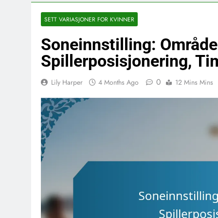
SETT VARIASJONER FOR KVINNER
Soneinnstilling: Område
Spillerposisjonering, Ti
0
Lily Harper
4 Months Ago
12 Mins Mins