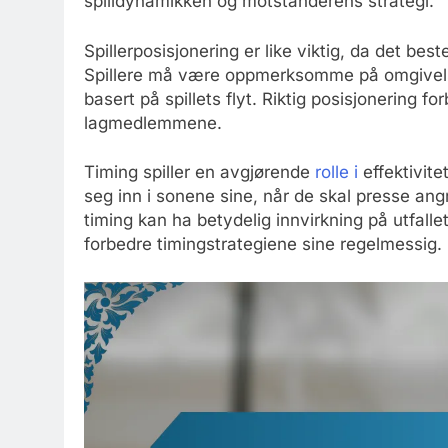
spilldynamikken og motstanderens strategi.
Spillerposisjonering er like viktig, da det be
Spillere må være oppmerksomme på omgivelsen
basert på spillets flyt. Riktig posisjonering
lagmedlemmene.
Timing spiller en avgjørende
rolle i
effektivite
seg inn i sonene sine, når de skal presse ang
timing kan ha betydelig innvirkning på utfallet
forbedre timingstrategiene sine regelmessig.