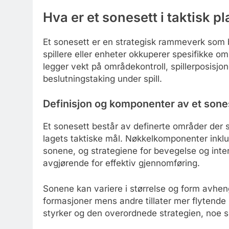
Hva er et sonesett i taktisk p
Et sonesett er en strategisk rammeverk som br
spillere eller enheter okkuperer spesifikke o
legger vekt på områdekontroll, spillerposisjon
beslutningstaking under spill.
Definisjon og komponenter av et sone
Et sonesett består av definerte områder der sp
lagets taktiske mål. Nøkkelkomponenter inklud
sonene, og strategiene for bevegelse og inter
avgjørende for effektiv gjennomføring.
Sonene kan variere i størrelse og form avheng
formasjoner mens andre tillater mer flytende b
styrker og den overordnede strategien, noe s