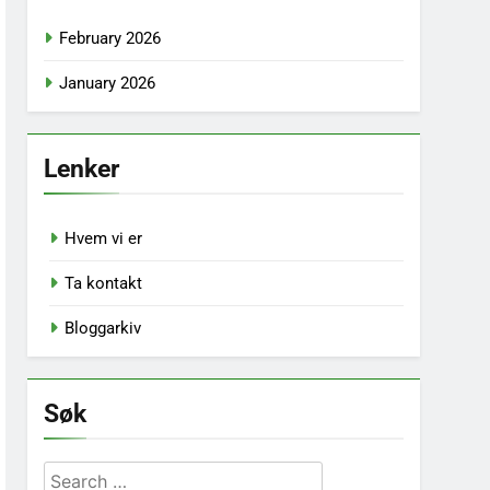
February 2026
January 2026
Lenker
Hvem vi er
Ta kontakt
Bloggarkiv
Søk
Search