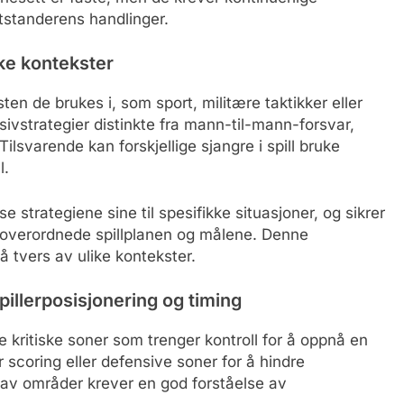
otstanderens handlinger.
ke kontekster
en de brukes i, som sport, militære taktikker eller
nsivstrategier distinkte fra mann-til-mann-forsvar,
lsvarende kan forskjellige sjangre i spill bruke
l.
e strategiene sine til spesifikke situasjoner, og sikrer
 overordnede spillplanen og målene. Denne
 tvers av ulike kontekster.
pillerposisjonering og timing
e kritiske soner som trenger kontroll for å oppnå en
r scoring eller defensive soner for å hindre
 av områder krever en god forståelse av