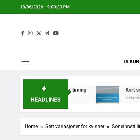
Skip
18/06/2026
9:00:34 PM
to
content
TA KON
lerposisjonering, timing
Kort sett: Hurtighet
4 Months Ago
HEADLINES
Home
Sett variasjoner for kvinner
Soneinnstill