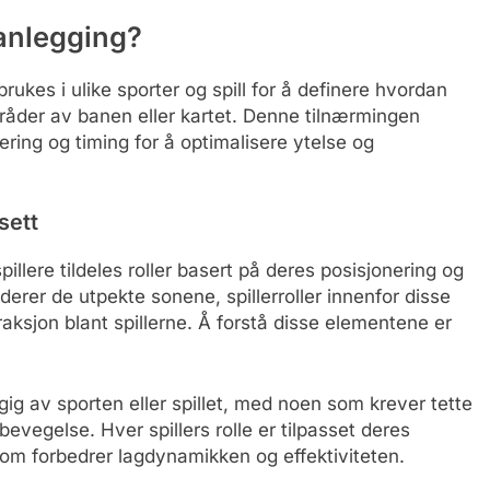
lanlegging?
ukes i ulike sporter og spill for å definere hvordan
mråder av banen eller kartet. Denne tilnærmingen
ering og timing for å optimalisere ytelse og
sett
illere tildeles roller basert på deres posisjonering og
erer de utpekte sonene, spillerroller innenfor disse
aksjon blant spillerne. Å forstå disse elementene er
ig av sporten eller spillet, med noen som krever tette
evegelse. Hver spillers rolle er tilpasset deres
om forbedrer lagdynamikken og effektiviteten.