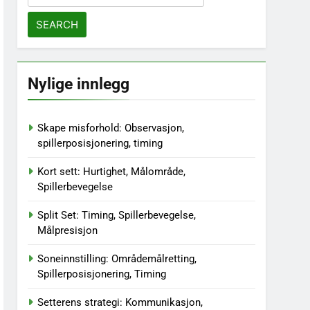
for:
Nylige innlegg
Skape misforhold: Observasjon,
spillerposisjonering, timing
Kort sett: Hurtighet, Målområde,
Spillerbevegelse
Split Set: Timing, Spillerbevegelse,
Målpresisjon
Soneinnstilling: Områdemålretting,
Spillerposisjonering, Timing
Setterens strategi: Kommunikasjon,