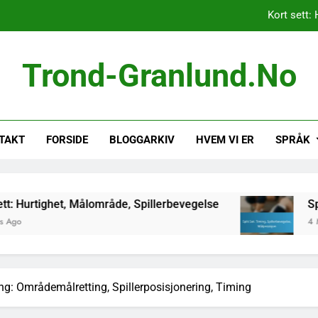
Kort sett:
Split Set
Trond-Granlund.no
Soneinnstilling: Områdem
Skape misforhold: Ob
TAKT
FORSIDE
BLOGGARKIV
HVEM VI ER
SPRÅK
Kort sett:
Split Set
Soneinnstilling: Områdem
, Målområde, Spillerbevegelse
Split Set: Timin
4 Months Ago
ing: Områdemålretting, Spillerposisjonering, Timing