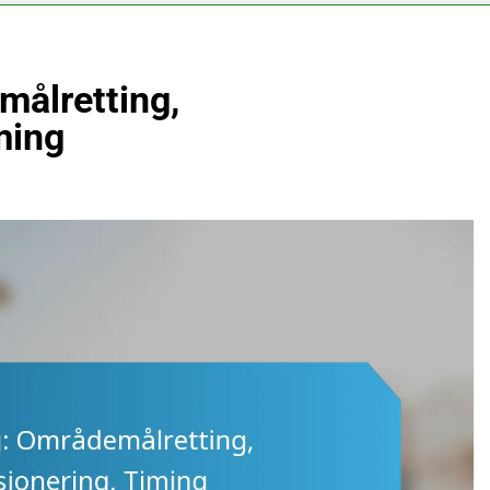
målretting,
ming