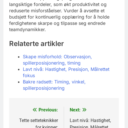
langsiktige fordeler, som økt produktivitet og
reduserte misforståelser. Vurder å avsette et
budsjett for kontinuerlig opplæring for å holde
ferdighetene skarpe og tilpasse seg endrede
teamdynamikker.
Relaterte artikler
Skape misforhold: Observasjon,
spillerposisjonering, timing
Lavt nivå: Hastighet, Presisjon, Målrettet
fokus
Bakre radsett: Timing, vinkel,
spillerposisjonering
Previous:
Next:
Post
navigation
Tette setteteknikker
Lavt nivå: Hastighet,
for kvinner:
Presisjon, Målrettet