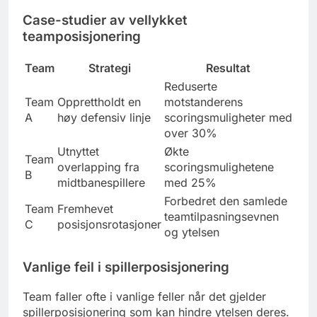
Case-studier av vellykket
teamposisjonering
Team
Strategi
Resultat
Reduserte
Team
Opprettholdt en
motstanderens
A
høy defensiv linje
scoringsmuligheter med
over 30%
Utnyttet
Økte
Team
overlapping fra
scoringsmulighetene
B
midtbanespillere
med 25%
Forbedret den samlede
Team
Fremhevet
teamtilpasningsevnen
C
posisjonsrotasjoner
og ytelsen
Vanlige feil i spillerposisjonering
Team faller ofte i vanlige feller når det gjelder
spillerposisjonering som kan hindre ytelsen deres.