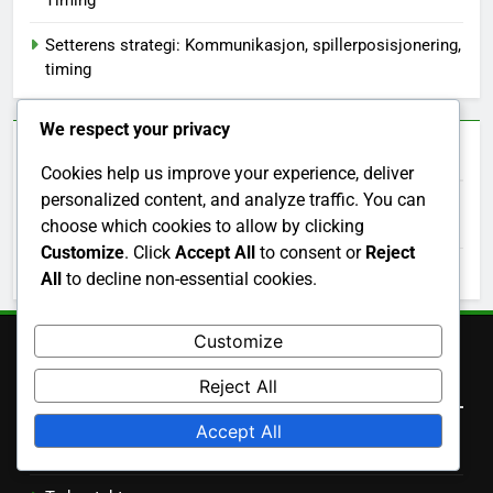
Timing
Setterens strategi: Kommunikasjon, spillerposisjonering,
timing
We respect your privacy
Arkiv
Cookies help us improve your experience, deliver
personalized content, and analyze traffic. You can
choose which cookies to allow by clicking
February 2026
Customize
. Click
Accept All
to consent or
Reject
January 2026
All
to decline non-essential cookies.
Customize
Juridisk informasjon
Reject All
Accept All
Informasjonskapsler og sporing